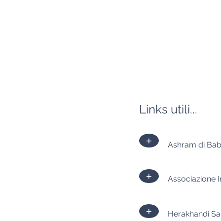
Links utili...
+
Ashram di Baba
+
Associazione I
+
Herakhandi Sam