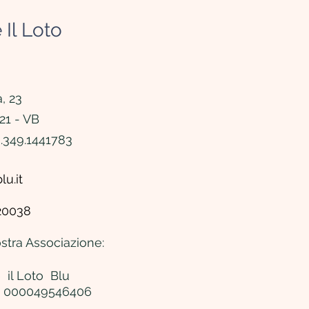
 Il Loto
, 23
21 - VB
.349.1441783
lu.it
920038
stra Associazione
:
il Loto Blu
00 000049546406