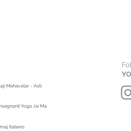
Fol
YO
ji Mahavatar - Asti
nsegnanti Yoga Jai Ma
aj Italiano