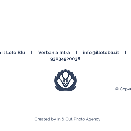
a il Loto Blu I Verbania Intra I
info@illotoblu.it
I P.
93034920038
© Copyri
Created by In & Out Photo Agency