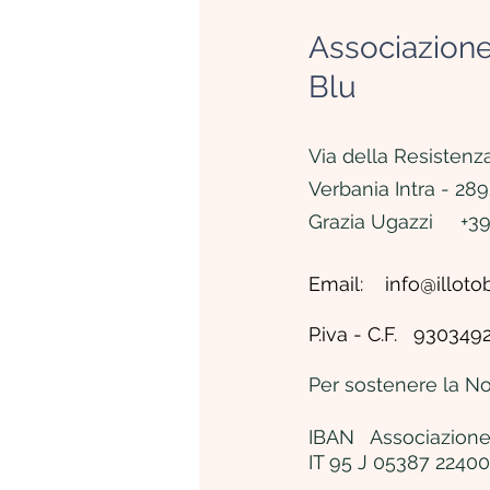
Associazione
Blu
Via della Resistenza
Verbania Intra - 289
Grazia Ugazzi +39
Email:
info@illotob
P.iva - C.F. 93034
Per sostenere la No
IBAN Associazione 
IT 95 J 05387 224